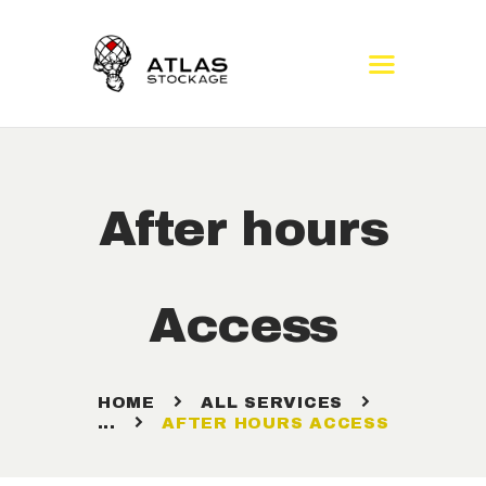
ACCUEIL
BOX ET CONTENEURS
LOCATION
CONTACT
VOUS ASSURER
FAQ
After hours
Access
HOME
ALL SERVICES
...
AFTER HOURS ACCESS