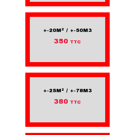
+-20M² / +-50M3
350
TTC
+-25M² / +-78M3
380
TTC