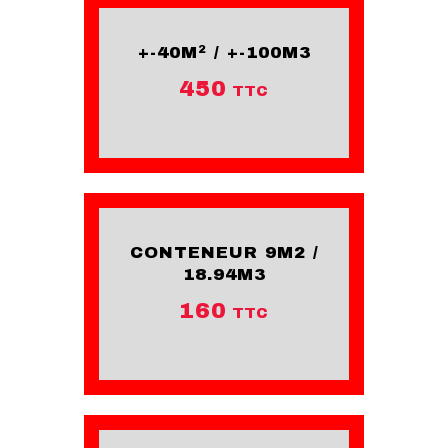
+-40M² / +-100M3
450
TTC
CONTENEUR 9M2 /
18.94M3
160
TTC