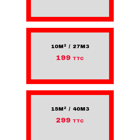
10M² / 27M3
199
TTC
15M² / 40M3
299
TTC