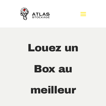
ACCUEIL
BOX ET CONTENEURS
LOCATION
CONTACT
VOUS ASSURER
Louez un
FAQ
Box au
meilleur